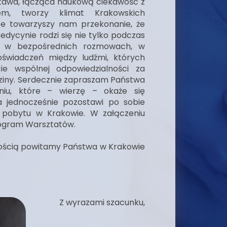
ostawa, łącząca naukową ciekawość z
m, tworzy klimat Krakowskich
e towarzyszy nam przekonanie, że
dycynie rodzi się nie tylko podczas
e w bezpośrednich rozmowach, w
doświadczeń między ludźmi, których
ie wspólnej odpowiedzialności za
dziny. Serdecznie zapraszam Państwa
niu, które – wierzę – okaże się
a jednocześnie pozostawi po sobie
 pobytu w Krakowie. W załączeniu
ogram Warsztatów.
ością powitamy Państwa w Krakowie
Z wyrazami szacunku,