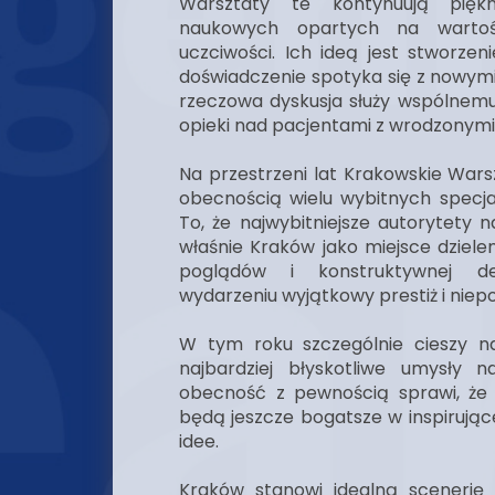
Warsztaty te kontynuują pięk
naukowych opartych na wartośc
uczciwości. Ich ideą jest stworzeni
doświadczenie spotyka się z nowymi
rzeczowa dyskusja służy wspólnemu
opieki nad pacjentami z wrodzonym
Na przestrzeni lat Krakowskie Wars
obecnością wielu wybitnych specjal
To, że najwybitniejsze autorytety n
właśnie Kraków jako miejsce dziele
poglądów i konstruktywnej d
wydarzeniu wyjątkowy prestiż i niep
W tym roku szczególnie cieszy n
najbardziej błyskotliwe umysły na
obecność z pewnością sprawi, że
będą jeszcze bogatsze w inspirując
idee.
Kraków stanowi idealną scenerię 