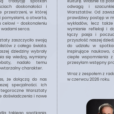
ną tradycję spotkań
kulturę. Właśnie ta p
iach doskonałości i
odwagą i szacunkie
e przestrzeni, w której
Warsztatów. Od zawsz
 pomysłami, a otwarta,
prawdziwy postęp w me
 celowi – doskonaleniu
wykładów, lecz takż
i wadami serca.
wymianie refleksji i 
łączy pasja i poczuc
ztaty zaszczyciło swoją
przyszłość naszej dzie
istów z całego świata.
do udziału w spotka
aszej dziedziny wybrały
inspirujące naukowo, 
nia się wiedzą, wymiany
ciepłe wspomnienia z
ebaty, nadało temu
przesyłam wstępny pr
owtarzalny charakter.
Wraz z zespołem z rad
as, że dołączą do nas
w czerwcu 2026 roku.
szej specjalności. Ich
 tegoroczne Warsztaty
e doświadczenia i nowe
dla takiego spotkania.